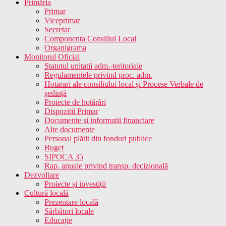
Primăria
Primar
Viceprimar
Secretar
Componența Consiliul Local
Organigrama
Monitorul Oficial
Statutul unitatii adm.-teritoriale
Regulamentele privind proc. adm.
Hotarari ale consiliului local și Procese Verbale de
ședință
Proiecte de hotărâri
Dispozitii Primar
Documente si informatii financiare
Alte documente
Personal plătit din fonduri publice
Buget
SIPOCA 35
Rap. anuale privind transp. decizională
Dezvoltare
Proiecte și investiții
Cultură locală
Prezentare locală
Sărbători locale
Educație