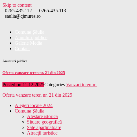
Skip to content
0265-435.112
0265-435.113
saulia@cjmures.ro
Comuna Şăulia
Anunțuri publice
Galerie Media
Contact
Anunțuri publice
Oferta vanzare teren nr. 21 din 2025
Posted on
11.12.2025
Categories
Vanzari terenuri
Oferta vanzare teren nr. 21 din 2025
Alegeri locale 2024
Comuna Şăulia
Atestare istorică
Situare geografică
Sate aparținătoare
Atracții turistice