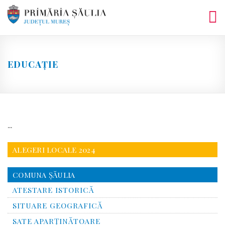
Skip
to
content
EDUCAȚIE
…
ALEGERI LOCALE 2024
COMUNA ŞĂULIA
ATESTARE ISTORICĂ
SITUARE GEOGRAFICĂ
SATE APARȚINĂTOARE