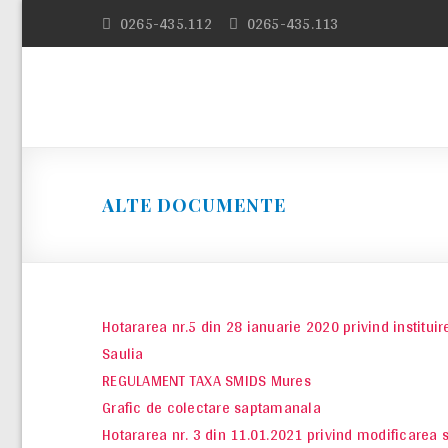
Skip
0265-435.112
0265-435.113
to
content
ALTE DOCUMENTE
Hotararea nr.5 din 28 ianuarie 2020 privind institu
Saulia
REGULAMENT TAXA SMIDS Mures
Grafic de colectare saptamanala
Hotararea nr. 3 din 11.01.2021 privind modificarea 