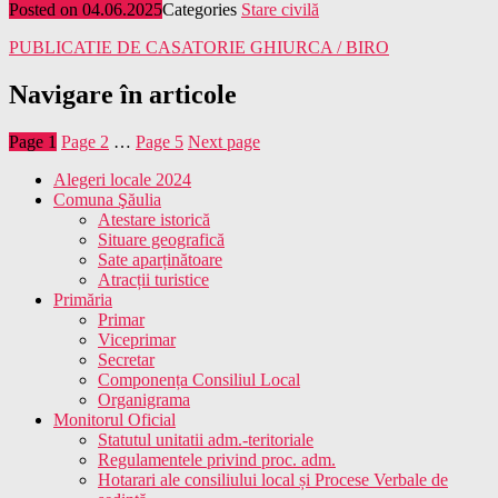
Posted on
04.06.2025
Categories
Stare civilă
PUBLICATIE DE CASATORIE GHIURCA / BIRO
Navigare în articole
Page
1
Page
2
…
Page
5
Next page
Alegeri locale 2024
Comuna Şăulia
Atestare istorică
Situare geografică
Sate aparținătoare
Atracții turistice
Primăria
Primar
Viceprimar
Secretar
Componența Consiliul Local
Organigrama
Monitorul Oficial
Statutul unitatii adm.-teritoriale
Regulamentele privind proc. adm.
Hotarari ale consiliului local și Procese Verbale de