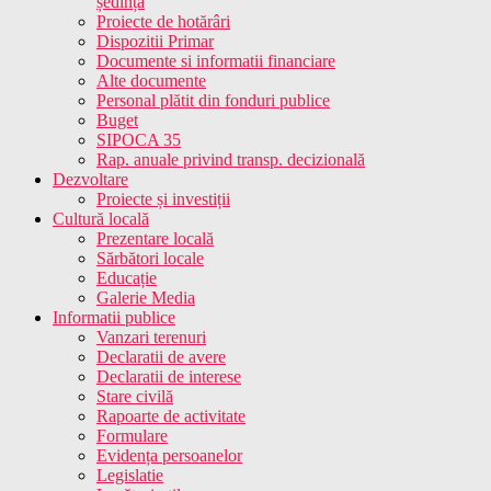
ședință
Proiecte de hotărâri
Dispozitii Primar
Documente si informatii financiare
Alte documente
Personal plătit din fonduri publice
Buget
SIPOCA 35
Rap. anuale privind transp. decizională
Dezvoltare
Proiecte și investiții
Cultură locală
Prezentare locală
Sărbători locale
Educație
Galerie Media
Informatii publice
Vanzari terenuri
Declaratii de avere
Declaratii de interese
Stare civilă
Rapoarte de activitate
Formulare
Evidența persoanelor
Legislatie