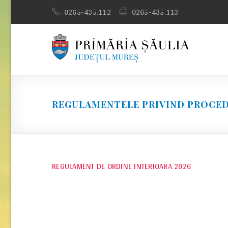
Skip
0265-435.112
0265-435.113
to
content
REGULAMENTELE PRIVIND PROCED
REGULAMENT DE ORDINE INTERIOARA 2026