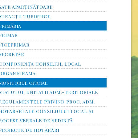
SATE APARȚINĂTOARE
ATRACȚII TURISTICE
PRIMĂRIA
PRIMAR
VICEPRIMAR
SECRETAR
COMPONENȚA CONSILIUL LOCAL
ORGANIGRAMA
MONITORUL OFICIAL
STATUTUL UNITATII ADM.-TERITORIALE
REGULAMENTELE PRIVIND PROC. ADM.
HOTARARI ALE CONSILIULUI LOCAL ȘI
ROCESE VERBALE DE ȘEDINȚĂ
PROIECTE DE HOTĂRÂRI