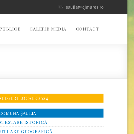
saulia@cjmures.ro
PUBLICE
GALERIE MEDIA
CONTACT
ALEGERI LOCALE 2024
COMUNA ŞĂULIA
ATESTARE ISTORICĂ
SITUARE GEOGRAFICĂ