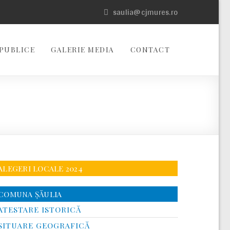
saulia@cjmures.ro
PUBLICE
GALERIE MEDIA
CONTACT
ALEGERI LOCALE 2024
COMUNA ŞĂULIA
ATESTARE ISTORICĂ
SITUARE GEOGRAFICĂ