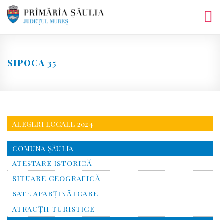
Skip
to
content
SIPOCA 35
ALEGERI LOCALE 2024
COMUNA ŞĂULIA
ATESTARE ISTORICĂ
SITUARE GEOGRAFICĂ
SATE APARȚINĂTOARE
ATRACȚII TURISTICE