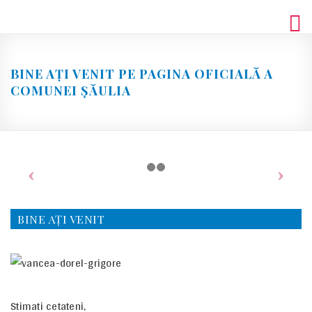
Skip
to
content
BINE AȚI VENIT PE PAGINA OFICIALĂ A
COMUNEI ŞĂULIA
BINE AȚI VENIT
Stimati cetateni,