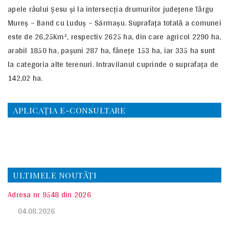
apele râului Șesu și la intersecția drumurilor județene Târgu
Mureș – Band cu Luduș – Sărmașu. Suprafața totalǎ a comunei
este de 26,25Km², respectiv 2625 ha, din care agricol 2290 ha,
arabil 1850 ha, pașuni 287 ha, fânețe 153 ha, iar 335 ha sunt
la categoria alte terenuri. Intravilanul cuprinde o suprafața de
142,02 ha.
APLICAȚIA E-CONSULTARE
ULTIMELE NOUTĂȚI
Adresa nr 9548 din 2026
04.08.2026