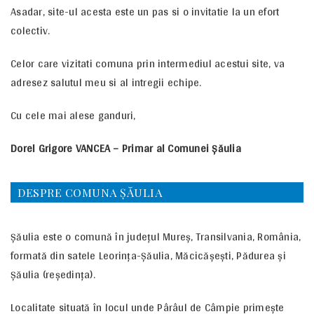
Asadar, site-ul acesta este un pas si o invitatie la un efort
colectiv.
Celor care vizitati comuna prin intermediul acestui site, va
adresez salutul meu si al intregii echipe.
Cu cele mai alese ganduri,
Dorel Grigore VANCEA – Primar al Comunei Șăulia
DESPRE COMUNA ȘĂULIA
Șăulia este o comună în județul Mureș, Transilvania, România,
formată din satele Leorința-Șăulia, Măcicășești, Pădurea și
Șăulia (reședința).
Localitate situată în locul unde Pârâul de Câmpie primește