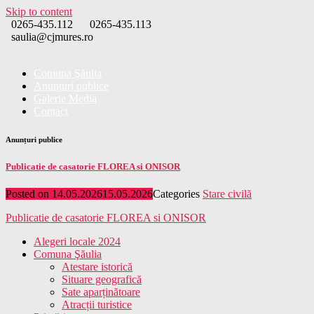
Skip to content
0265-435.112
0265-435.113
saulia@cjmures.ro
Comuna Şăulia
Anunțuri publice
Galerie Media
Contact
Anunțuri publice
Publicatie de casatorie FLOREA si ONISOR
Posted on
14.05.2026
15.05.2026
Categories
Stare civilă
Publicatie de casatorie FLOREA si ONISOR
Alegeri locale 2024
Comuna Şăulia
Atestare istorică
Situare geografică
Sate aparținătoare
Atracții turistice