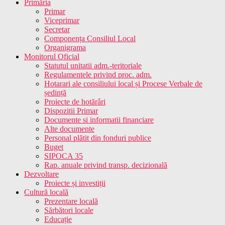
Primăria
Primar
Viceprimar
Secretar
Componența Consiliul Local
Organigrama
Monitorul Oficial
Statutul unitatii adm.-teritoriale
Regulamentele privind proc. adm.
Hotarari ale consiliului local și Procese Verbale de
ședință
Proiecte de hotărâri
Dispozitii Primar
Documente si informatii financiare
Alte documente
Personal plătit din fonduri publice
Buget
SIPOCA 35
Rap. anuale privind transp. decizională
Dezvoltare
Proiecte și investiții
Cultură locală
Prezentare locală
Sărbători locale
Educație