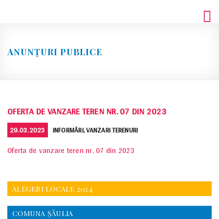
Skip
to
content
ANUNȚURI PUBLICE
OFERTA DE VANZARE TEREN NR. 07 DIN 2023
POSTED
CATEGORIES
29.03.2023
INFORMĂRI
,
VANZARI TERENURI
ON
Oferta de vanzare teren nr. 07 din 2023
ALEGERI LOCALE 2024
COMUNA ŞĂULIA