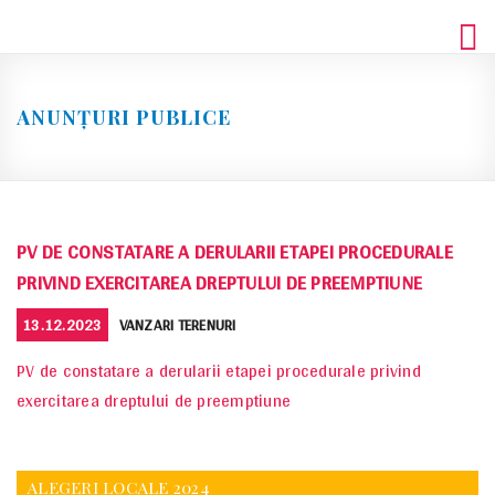
Skip
to
content
ANUNȚURI PUBLICE
PV DE CONSTATARE A DERULARII ETAPEI PROCEDURALE
PRIVIND EXERCITAREA DREPTULUI DE PREEMPTIUNE
POSTED
CATEGORIES
13.12.2023
VANZARI TERENURI
ON
PV de constatare a derularii etapei procedurale privind
exercitarea dreptului de preemptiune
ALEGERI LOCALE 2024