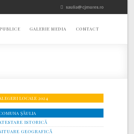
saulia@cjmures.ro
PUBLICE
GALERIE MEDIA
CONTACT
ALEGERI LOCALE 2024
COMUNA ŞĂULIA
ATESTARE ISTORICĂ
SITUARE GEOGRAFICĂ