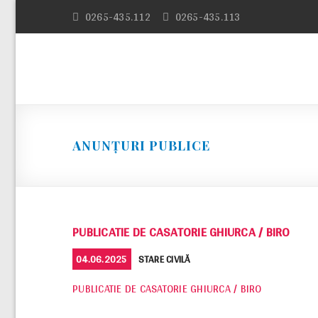
Skip
0265-435.112
0265-435.113
to
content
ANUNȚURI PUBLICE
PUBLICATIE DE CASATORIE GHIURCA / BIRO
POSTED
CATEGORIES
04.06.2025
STARE CIVILĂ
ON
PUBLICATIE DE CASATORIE GHIURCA / BIRO