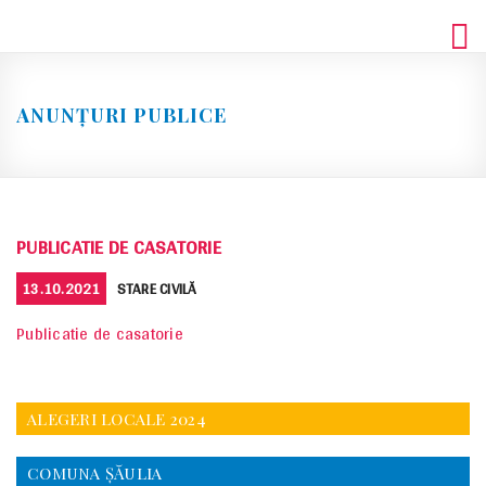
Skip
to
content
ANUNȚURI PUBLICE
PUBLICATIE DE CASATORIE
POSTED
CATEGORIES
13.10.2021
STARE CIVILĂ
ON
Publicatie de casatorie
ALEGERI LOCALE 2024
COMUNA ŞĂULIA