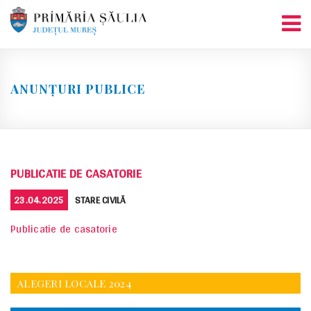
Skip
to
content
ANUNȚURI PUBLICE
PUBLICATIE DE CASATORIE
POSTED
CATEGORIES
23.04.2025
STARE CIVILĂ
ON
Publicatie de casatorie
ALEGERI LOCALE 2024