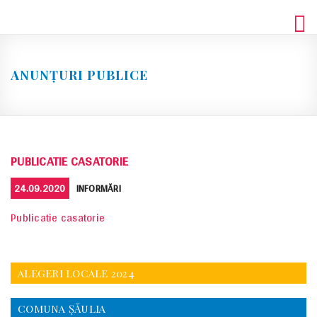
Skip
to
content
ANUNȚURI PUBLICE
PUBLICATIE CASATORIE
POSTED
CATEGORIES
24.09.2020
INFORMĂRI
ON
Publicatie casatorie
ALEGERI LOCALE 2024
COMUNA ŞĂULIA