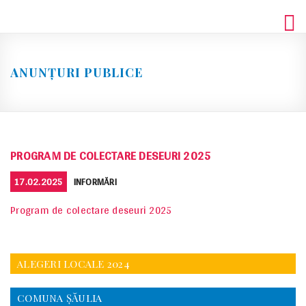
Skip
to
content
ANUNȚURI PUBLICE
PROGRAM DE COLECTARE DESEURI 2025
POSTED
CATEGORIES
17.02.2025
INFORMĂRI
ON
Program de colectare deseuri 2025
ALEGERI LOCALE 2024
COMUNA ŞĂULIA