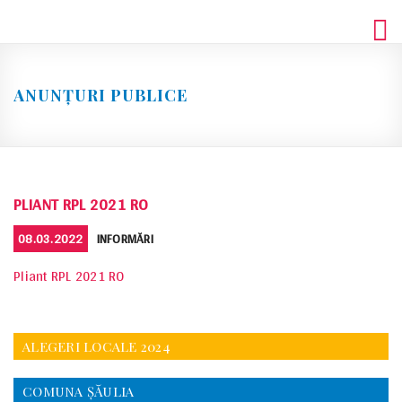
Skip
to
content
ANUNȚURI PUBLICE
PLIANT RPL 2021 RO
POSTED
CATEGORIES
08.03.2022
INFORMĂRI
ON
Pliant RPL 2021 RO
ALEGERI LOCALE 2024
COMUNA ŞĂULIA