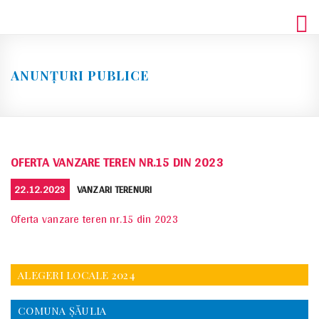
Skip
to
content
ANUNȚURI PUBLICE
OFERTA VANZARE TEREN NR.15 DIN 2023
POSTED
CATEGORIES
22.12.2023
VANZARI TERENURI
ON
Oferta vanzare teren nr.15 din 2023
ALEGERI LOCALE 2024
COMUNA ŞĂULIA