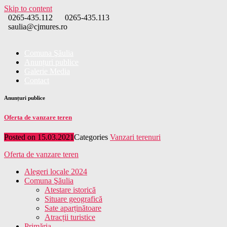
Skip to content
0265-435.112
0265-435.113
saulia@cjmures.ro
Comuna Şăulia
Anunțuri publice
Galerie Media
Contact
Anunțuri publice
Oferta de vanzare teren
Posted on
15.03.2021
Categories
Vanzari terenuri
Oferta de vanzare teren
Alegeri locale 2024
Comuna Şăulia
Atestare istorică
Situare geografică
Sate aparținătoare
Atracții turistice
Primăria