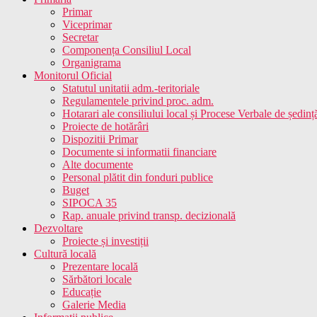
Primar
Viceprimar
Secretar
Componența Consiliul Local
Organigrama
Monitorul Oficial
Statutul unitatii adm.-teritoriale
Regulamentele privind proc. adm.
Hotarari ale consiliului local și Procese Verbale de ședinț
Proiecte de hotărâri
Dispozitii Primar
Documente si informatii financiare
Alte documente
Personal plătit din fonduri publice
Buget
SIPOCA 35
Rap. anuale privind transp. decizională
Dezvoltare
Proiecte și investiții
Cultură locală
Prezentare locală
Sărbători locale
Educație
Galerie Media