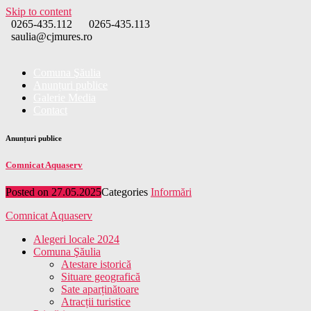
Skip to content
0265-435.112
0265-435.113
saulia@cjmures.ro
Comuna Şăulia
Anunțuri publice
Galerie Media
Contact
Anunțuri publice
Comnicat Aquaserv
Posted on
27.05.2025
Categories
Informări
Comnicat Aquaserv
Alegeri locale 2024
Comuna Şăulia
Atestare istorică
Situare geografică
Sate aparținătoare
Atracții turistice