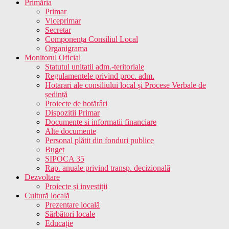
Primăria
Primar
Viceprimar
Secretar
Componența Consiliul Local
Organigrama
Monitorul Oficial
Statutul unitatii adm.-teritoriale
Regulamentele privind proc. adm.
Hotarari ale consiliului local și Procese Verbale de
ședință
Proiecte de hotărâri
Dispozitii Primar
Documente si informatii financiare
Alte documente
Personal plătit din fonduri publice
Buget
SIPOCA 35
Rap. anuale privind transp. decizională
Dezvoltare
Proiecte și investiții
Cultură locală
Prezentare locală
Sărbători locale
Educație