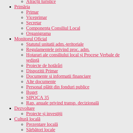
Atracții turistice
Primăria
Primar
Viceprimar
Secretar
Componența Consiliul Local
Organigrama
Monitorul Oficial
Statutul unitatii adm.-teritoriale
Regulamentele privind proc. adm.
Hotarari ale consiliului local și Procese Verbale de
ședință
Proiecte de hotărâri
Dispozitii Primar
Documente si informatii financiare
Alte documente
Personal plătit din fonduri publice
Buget
SIPOCA 35
Rap. anuale privind transp. decizională
Dezvoltare
Proiecte și investiții
Cultură locală
Prezentare locală
Sărbători locale