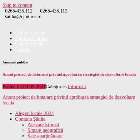
Skip to content
0265-435.112
0265-435.113
saulia@cjmures.ro
Comuna Şăulia
Anunțuri publice
Galerie Media
Contact
Anunțuri publice
Anunt proiect de hotarare privind aprobarea strategiei de dezvoltare locala
Posted on
09.09.2021
Categories
Informări
Anunt proiect de hotarare privind aprobarea strategiei de dezvoltare
locala
Alegeri locale 2024
Comuna Şăulia
Atestare istorică
Situare geografică
Sate aparținătoare