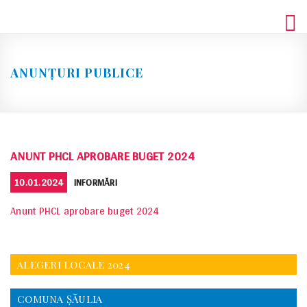
Skip
to
content
ANUNȚURI PUBLICE
ANUNT PHCL APROBARE BUGET 2024
POSTED
CATEGORIES
10.01.2024
INFORMĂRI
ON
Anunt PHCL aprobare buget 2024
ALEGERI LOCALE 2024
COMUNA ŞĂULIA