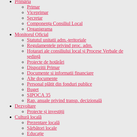
Primăria
Primar
Viceprimar
Secretar
Componența Consiliul Local
Organigrama
Monitorul Oficial
Statutul unitatii adm.-teritoriale
Regulamentele privind proc. adm.
Hotarari ale consiliului local și Procese Verbale de
ședință
Proiecte de hotărâri
Dispozitii Primar
Documente si informatii financiare
Alte documente
Personal plătit din fonduri publice
Buget
SIPOCA 35
Rap. anuale privind transp. decizională
Dezvoltare
Proiecte și investiții
Cultură locală
Prezentare locală
Sărbători locale
Educație