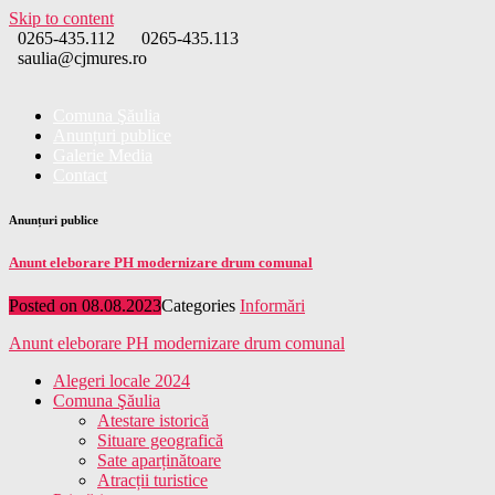
Skip to content
0265-435.112
0265-435.113
saulia@cjmures.ro
Comuna Şăulia
Anunțuri publice
Galerie Media
Contact
Anunțuri publice
Anunt eleborare PH modernizare drum comunal
Posted on
08.08.2023
Categories
Informări
Anunt eleborare PH modernizare drum comunal
Alegeri locale 2024
Comuna Şăulia
Atestare istorică
Situare geografică
Sate aparținătoare
Atracții turistice