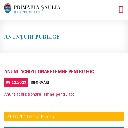
Skip
to
content
ANUNȚURI PUBLICE
ANUNT ACHIZITIONARE LEMNE PENTRU FOC
POSTED
CATEGORIES
08.12.2023
INFORMĂRI
ON
Anunt achizitionare lemne pentru foc
ALEGERI LOCALE 2024