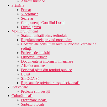
Atracții turistice
Primăria
Primar
Viceprimar
Secretar
Componența Consiliul Local
Organigrama
Monitorul Oficial
Statutul unitatii adm.-teritoriale
Regulamentele privind proc. adm.
Hotarari ale consiliului local și Procese Verbale de
ședință
Proiecte de hotărâri
Dispozitii Primar
Documente si informatii financiare
Alte documente
Personal plătit din fonduri publice
Buget
SIPOCA 35
Rap. anuale privind transp. decizională
Dezvoltare
Proiecte și investiții
Cultură locală
Prezentare locală
Sărbători locale