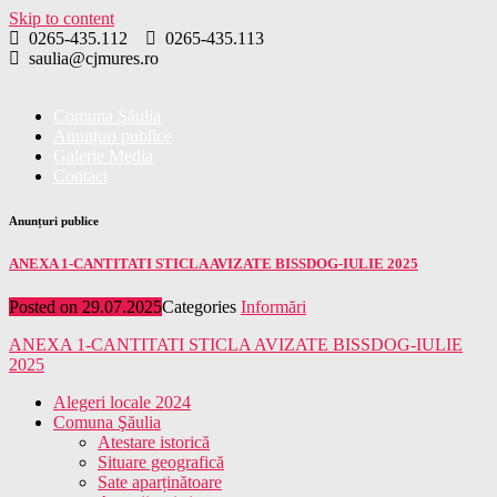
Skip to content
0265-435.112
0265-435.113
saulia@cjmures.ro
Comuna Şăulia
Anunțuri publice
Galerie Media
Contact
Anunțuri publice
ANEXA 1-CANTITATI STICLA AVIZATE BISSDOG-IULIE 2025
Posted on
29.07.2025
Categories
Informări
ANEXA 1-CANTITATI STICLA AVIZATE BISSDOG-IULIE
2025
Alegeri locale 2024
Comuna Şăulia
Atestare istorică
Situare geografică
Sate aparținătoare