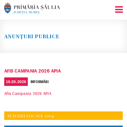
Skip
to
content
ANUNȚURI PUBLICE
AFIS CAMPANIA 2026 APIA
POSTED
CATEGORIES
16.03.2026
INFORMĂRI
ON
Afis Campania 2026 APIA
ALEGERI LOCALE 2024